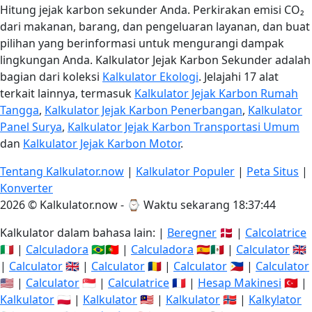
Hitung jejak karbon sekunder Anda. Perkirakan emisi CO₂
dari makanan, barang, dan pengeluaran layanan, dan buat
pilihan yang berinformasi untuk mengurangi dampak
lingkungan Anda. Kalkulator Jejak Karbon Sekunder adalah
bagian dari koleksi
Kalkulator Ekologi
. Jelajahi 17 alat
terkait lainnya, termasuk
Kalkulator Jejak Karbon Rumah
Tangga
,
Kalkulator Jejak Karbon Penerbangan
,
Kalkulator
Panel Surya
,
Kalkulator Jejak Karbon Transportasi Umum
dan
Kalkulator Jejak Karbon Motor
.
Tentang Kalkulator.now
|
Kalkulator Populer
|
Peta Situs
|
Konverter
2026 © Kalkulator.now - ⌚
Waktu sekarang 18:37:44
Kalkulator dalam bahasa lain: |
Beregner
🇩🇰 |
Calcolatrice
🇮🇹 |
Calculadora
🇧🇷🇵🇹 |
Calculadora
🇪🇸🇲🇽 |
Calculator
🇬🇧
|
Calculator
🇬🇧 |
Calculator
🇷🇴 |
Calculator
🇵🇭 |
Calculator
🇺🇸 |
Calculator
🇸🇬 |
Calculatrice
🇫🇷 |
Hesap Makinesi
🇹🇷 |
Kalkulator
🇵🇱 |
Kalkulator
🇲🇾 |
Kalkulator
🇳🇴 |
Kalkylator