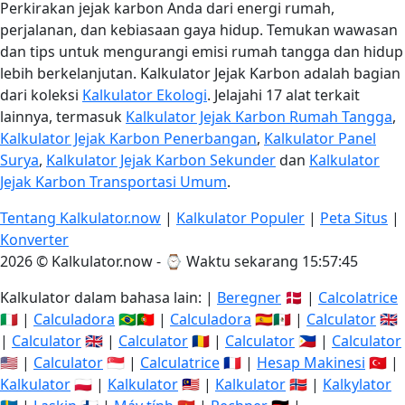
Perkirakan jejak karbon Anda dari energi rumah,
perjalanan, dan kebiasaan gaya hidup. Temukan wawasan
dan tips untuk mengurangi emisi rumah tangga dan hidup
lebih berkelanjutan. Kalkulator Jejak Karbon adalah bagian
dari koleksi
Kalkulator Ekologi
. Jelajahi 17 alat terkait
lainnya, termasuk
Kalkulator Jejak Karbon Rumah Tangga
,
Kalkulator Jejak Karbon Penerbangan
,
Kalkulator Panel
Surya
,
Kalkulator Jejak Karbon Sekunder
dan
Kalkulator
Jejak Karbon Transportasi Umum
.
Tentang Kalkulator.now
|
Kalkulator Populer
|
Peta Situs
|
Konverter
2026 © Kalkulator.now - ⌚
Waktu sekarang 15:57:45
Kalkulator dalam bahasa lain: |
Beregner
🇩🇰 |
Calcolatrice
🇮🇹 |
Calculadora
🇧🇷🇵🇹 |
Calculadora
🇪🇸🇲🇽 |
Calculator
🇬🇧
|
Calculator
🇬🇧 |
Calculator
🇷🇴 |
Calculator
🇵🇭 |
Calculator
🇺🇸 |
Calculator
🇸🇬 |
Calculatrice
🇫🇷 |
Hesap Makinesi
🇹🇷 |
Kalkulator
🇵🇱 |
Kalkulator
🇲🇾 |
Kalkulator
🇳🇴 |
Kalkylator