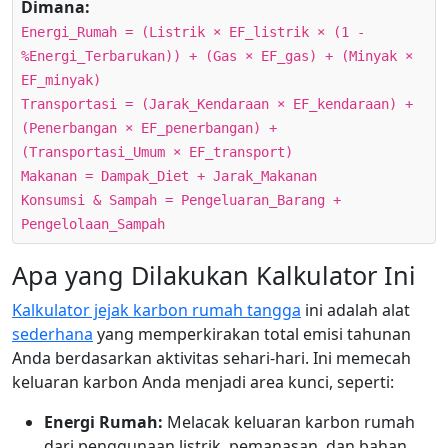
Dimana:
Energi_Rumah = (Listrik × EF_listrik × (1 -
%Energi_Terbarukan)) + (Gas × EF_gas) + (Minyak ×
EF_minyak)
Transportasi = (Jarak_Kendaraan × EF_kendaraan) +
(Penerbangan × EF_penerbangan) +
(Transportasi_Umum × EF_transport)
Makanan = Dampak_Diet + Jarak_Makanan
Konsumsi & Sampah = Pengeluaran_Barang +
Pengelolaan_Sampah
Apa yang Dilakukan Kalkulator Ini
Kalkulator jejak karbon rumah tangga
ini adalah alat
sederhana
yang memperkirakan total emisi tahunan
Anda berdasarkan aktivitas sehari-hari. Ini memecah
keluaran karbon Anda menjadi area kunci, seperti:
Energi Rumah:
Melacak keluaran karbon rumah
dari penggunaan listrik, pemanasan, dan bahan