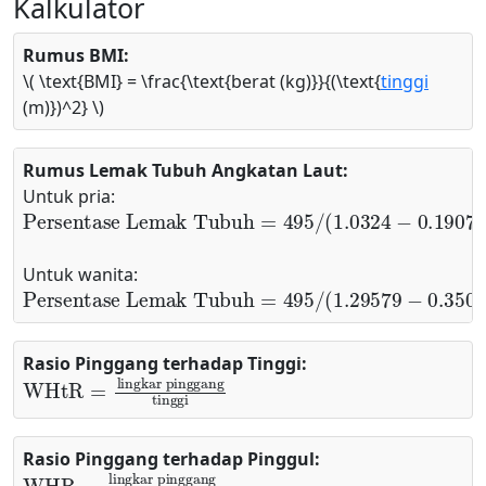
Kalkulator
Rumus BMI:
\( \text{BMI} = \frac{\text{berat (kg)}}{(\text{
tinggi
(m)})^2} \)
Rumus Lemak Tubuh Angkatan Laut:
Untuk pria:
Persentase Lemak Tubuh
−
450
=
495
/
(
1.0324
−
0.19077
⋅
log
10
(
pinggang
−
Untuk wanita:
Persentase Lemak Tubuh
=
495
/
(
1.29579
−
0.350
Rasio Pinggang terhadap Tinggi:
WHtR
lingkar pinggang
=
tinggi
Rasio Pinggang terhadap Pinggul:
WHR
lingkar pinggang
lingkar pinggul
=