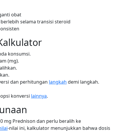
anti obat
erlebih selama transisi steroid
onsisten
alkulator
Anda konsumsi.
ram (mg).
 alihkan.
ukan.
versi dan perhitungan
langkah
demi langkah.
 opsi konversi
lainnya
.
gunaan
 mg Prednison dan perlu beralih ke
nilai
-nilai ini, kalkulator menunjukkan bahwa dosis