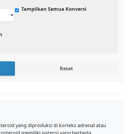
Tampilkan Semua Konversi
n
Reset
d
teroid yang diproduksi di korteks adrenal atau
ikosteroid memiliki potensi yang berbeda,