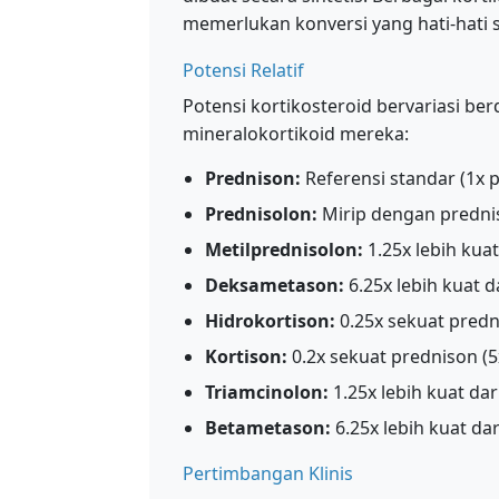
memerlukan konversi yang hati-hati s
Potensi Relatif
Potensi kortikosteroid bervariasi be
mineralokortikoid mereka:
Prednison:
Referensi standar (1x p
Prednisolon:
Mirip dengan prednis
Metilprednisolon:
1.25x lebih kua
Deksametason:
6.25x lebih kuat d
Hidrokortison:
0.25x sekuat predn
Kortison:
0.2x sekuat prednison (5
Triamcinolon:
1.25x lebih kuat da
Betametason:
6.25x lebih kuat da
Pertimbangan Klinis