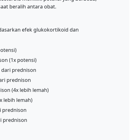
aat beralih antara obat.
rdasarkan efek glukokortikoid dan
otensi)
on (1x potensi)
t dari prednison
ari prednison
ison (4x lebih lemah)
x lebih lemah)
ri prednison
ri prednison