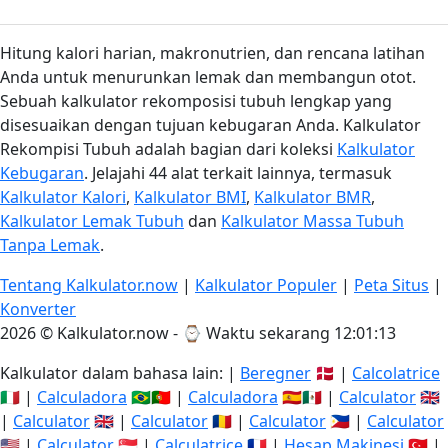
Hitung kalori harian, makronutrien, dan rencana latihan
Anda untuk menurunkan lemak dan membangun otot.
Sebuah kalkulator rekomposisi tubuh lengkap yang
disesuaikan dengan tujuan kebugaran Anda. Kalkulator
Rekompisi Tubuh adalah bagian dari koleksi
Kalkulator
Kebugaran
. Jelajahi 44 alat terkait lainnya, termasuk
Kalkulator Kalori
,
Kalkulator BMI
,
Kalkulator BMR
,
Kalkulator Lemak Tubuh
dan
Kalkulator Massa Tubuh
Tanpa Lemak
.
Tentang Kalkulator.now
|
Kalkulator Populer
|
Peta Situs
|
Konverter
2026 © Kalkulator.now - ⌚
Waktu sekarang 12:01:14
Kalkulator dalam bahasa lain: |
Beregner
🇩🇰 |
Calcolatrice
🇮🇹 |
Calculadora
🇧🇷🇵🇹 |
Calculadora
🇪🇸🇲🇽 |
Calculator
🇬🇧
|
Calculator
🇬🇧 |
Calculator
🇷🇴 |
Calculator
🇵🇭 |
Calculator
🇺🇸 |
Calculator
🇸🇬 |
Calculatrice
🇫🇷 |
Hesap Makinesi
🇹🇷 |