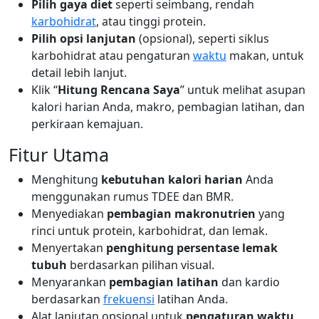
Pilih gaya diet
seperti seimbang, rendah
karbohidrat
, atau tinggi protein.
Pilih opsi lanjutan
(opsional), seperti siklus
karbohidrat atau pengaturan
waktu
makan, untuk
detail lebih lanjut.
Klik “
Hitung Rencana Saya
” untuk melihat asupan
kalori harian Anda, makro, pembagian latihan, dan
perkiraan kemajuan.
Fitur Utama
Menghitung
kebutuhan kalori harian
Anda
menggunakan rumus TDEE dan BMR.
Menyediakan
pembagian makronutrien
yang
rinci untuk protein, karbohidrat, dan lemak.
Menyertakan
penghitung persentase lemak
tubuh
berdasarkan pilihan visual.
Menyarankan
pembagian latihan
dan kardio
berdasarkan
frekuensi
latihan Anda.
Alat lanjutan opsional untuk
pengaturan waktu