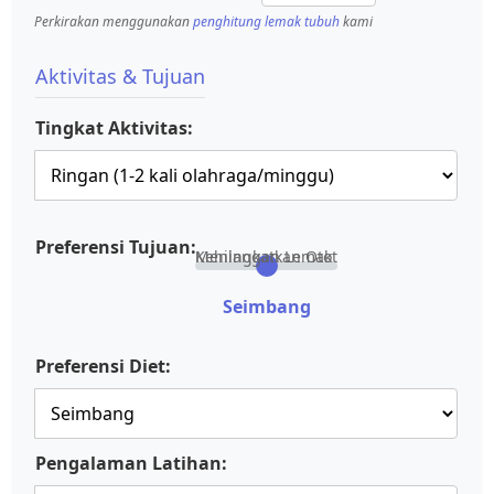
Perkirakan menggunakan
penghitung lemak tubuh
kami
Aktivitas & Tujuan
Tingkat Aktivitas:
Preferensi Tujuan:
Kehilangan Lemak
Meningkatkan Otot
Seimbang
Preferensi Diet:
Pengalaman Latihan: