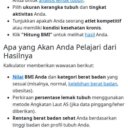
Anda untuk
analisis lemak tubuh
.
Pilih
ukuran kerangka tubuh
dan
tingkat
aktivitas
Anda.
Tunjukkan apakah Anda seorang
atlet kompetitif
atau memiliki
kondisi kesehatan kronis
.
Klik
"Hitung BMI"
untuk melihat
hasil
Anda.
Apa yang Akan Anda Pelajari dari
Hasilnya
Kalkulator memberikan wawasan berikut:
Nilai
BMI Anda
dan
kategori berat badan
yang
sesuai (misalnya, normal,
kelebihan berat badan
,
obesitas).
Perkiraan
persentase lemak tubuh
menggunakan
metode Angkatan Laut AS (jika data pinggang/leher
diberikan).
Rentang berat badan sehat
Anda berdasarkan
tinggi badan dan profil tubuh Anda.