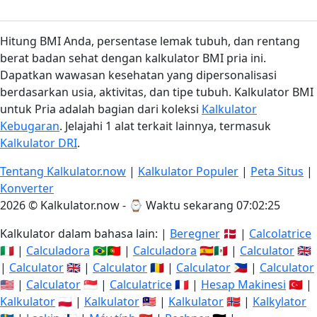
Hitung BMI Anda, persentase lemak tubuh, dan rentang
berat badan sehat dengan kalkulator BMI pria ini.
Dapatkan wawasan kesehatan yang dipersonalisasi
berdasarkan usia, aktivitas, dan tipe tubuh. Kalkulator BMI
untuk Pria adalah bagian dari koleksi
Kalkulator
Kebugaran
. Jelajahi 1 alat terkait lainnya, termasuk
Kalkulator DRI
.
Tentang Kalkulator.now
|
Kalkulator Populer
|
Peta Situs
|
Konverter
2026 © Kalkulator.now - ⌚
Waktu sekarang 07:02:25
Kalkulator dalam bahasa lain: |
Beregner
🇩🇰 |
Calcolatrice
🇮🇹 |
Calculadora
🇧🇷🇵🇹 |
Calculadora
🇪🇸🇲🇽 |
Calculator
🇬🇧
|
Calculator
🇬🇧 |
Calculator
🇷🇴 |
Calculator
🇵🇭 |
Calculator
🇺🇸 |
Calculator
🇸🇬 |
Calculatrice
🇫🇷 |
Hesap Makinesi
🇹🇷 |
Kalkulator
🇵🇱 |
Kalkulator
🇲🇾 |
Kalkulator
🇳🇴 |
Kalkylator