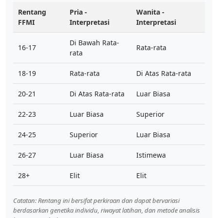
Rentang
Pria -
Wanita -
FFMI
Interpretasi
Interpretasi
Di Bawah Rata-
16-17
Rata-rata
rata
18-19
Rata-rata
Di Atas Rata-rata
20-21
Di Atas Rata-rata
Luar Biasa
22-23
Luar Biasa
Superior
24-25
Superior
Luar Biasa
26-27
Luar Biasa
Istimewa
28+
Elit
Elit
Catatan: Rentang ini bersifat perkiraan dan dapat bervariasi
berdasarkan genetika individu, riwayat latihan, dan metode analisis