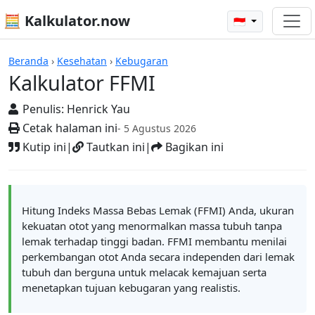
🧮 Kalkulator.now
🇮🇩
Kalkulator-kalkulator
Beranda
›
Kesehatan
›
Kebugaran
Kalkulator FFMI
Penulis:
Henrick Yau
Cetak halaman ini
- 5 Agustus 2026
Kutip ini
|
Tautkan ini
|
Bagikan ini
Hitung Indeks Massa Bebas Lemak (FFMI) Anda, ukuran
kekuatan otot yang menormalkan massa tubuh tanpa
lemak terhadap tinggi badan. FFMI membantu menilai
perkembangan otot Anda secara independen dari lemak
tubuh dan berguna untuk melacak kemajuan serta
menetapkan tujuan kebugaran yang realistis.