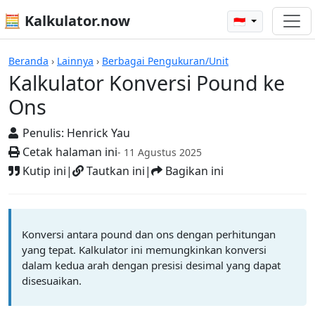
🧮 Kalkulator.now
🇮🇩
Kalkulator-kalkulator
Beranda
›
Lainnya
›
Berbagai Pengukuran/Unit
Kalkulator Konversi Pound ke
Ons
Penulis:
Henrick Yau
Cetak halaman ini
- 11 Agustus 2025
Kutip ini
|
Tautkan ini
|
Bagikan ini
Konversi antara pound dan ons dengan perhitungan
yang tepat. Kalkulator ini memungkinkan konversi
dalam kedua arah dengan presisi desimal yang dapat
disesuaikan.