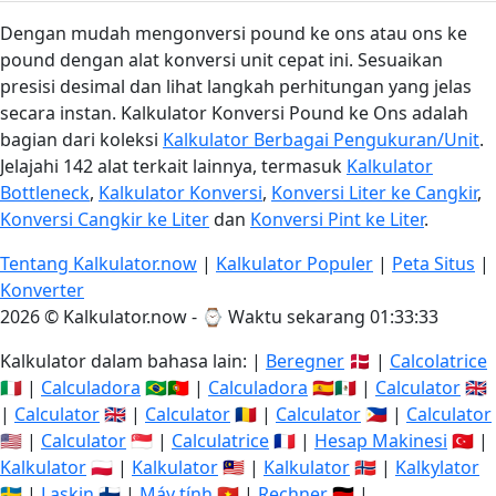
Dengan mudah mengonversi pound ke ons atau ons ke
pound dengan alat konversi unit cepat ini. Sesuaikan
presisi desimal dan lihat langkah perhitungan yang jelas
secara instan. Kalkulator Konversi Pound ke Ons adalah
bagian dari koleksi
Kalkulator Berbagai Pengukuran/Unit
.
Jelajahi 142 alat terkait lainnya, termasuk
Kalkulator
Bottleneck
,
Kalkulator Konversi
,
Konversi Liter ke Cangkir
,
Konversi Cangkir ke Liter
dan
Konversi Pint ke Liter
.
Tentang Kalkulator.now
|
Kalkulator Populer
|
Peta Situs
|
Konverter
2026 © Kalkulator.now - ⌚
Waktu sekarang 01:33:34
Kalkulator dalam bahasa lain: |
Beregner
🇩🇰 |
Calcolatrice
🇮🇹 |
Calculadora
🇧🇷🇵🇹 |
Calculadora
🇪🇸🇲🇽 |
Calculator
🇬🇧
|
Calculator
🇬🇧 |
Calculator
🇷🇴 |
Calculator
🇵🇭 |
Calculator
🇺🇸 |
Calculator
🇸🇬 |
Calculatrice
🇫🇷 |
Hesap Makinesi
🇹🇷 |
Kalkulator
🇵🇱 |
Kalkulator
🇲🇾 |
Kalkulator
🇳🇴 |
Kalkylator
🇸🇪 |
Laskin
🇫🇮 |
Máy tính
🇻🇳 |
Rechner
🇩🇪 |