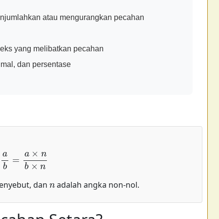
enjumlahkan atau mengurangkan pecahan
eks yang melibatkan pecahan
imal, dan persentase
a
b
=
a
×
n
b
×
n
n
enyebut, dan
adalah angka non-nol.