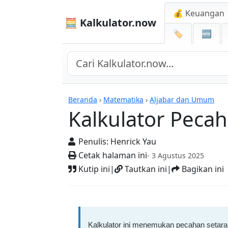
💰 Keuangan
🧮 Kalkulator.now
🏷️
🆕
Kalkulator-kalkulator
Beranda
›
Matematika
›
Aljabar dan Umum
Kalkulator Pecah
Penulis:
Henrick Yau
Cetak halaman ini
- 3 Agustus 2025
Kutip ini
|
Tautkan ini
|
Bagikan ini
Kalkulator ini menemukan pecahan setar