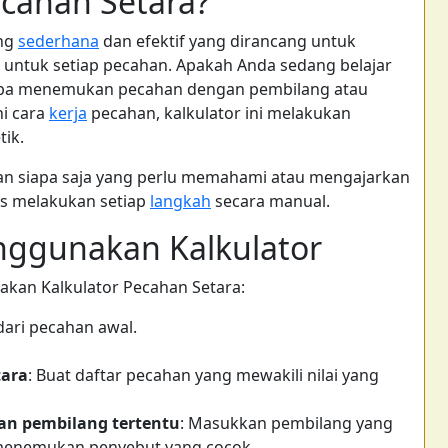
ecahan Setara?
ang
sederhana
dan efektif yang dirancang untuk
 untuk setiap pecahan. Apakah Anda sedang belajar
ba menemukan pecahan dengan pembilang atau
hi cara
kerja
pecahan, kalkulator ini melakukan
ik.
dan siapa saja yang perlu memahami atau mengajarkan
s melakukan setiap
langkah
secara manual.
ggunakan Kalkulator
akan Kalkulator Pecahan Setara:
ari pecahan awal.
tara
: Buat daftar pecahan yang mewakili nilai yang
an pembilang tertentu
: Masukkan pembilang yang
 menemukan penyebut yang cocok.