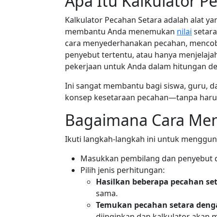
Apa Itu Kalkulator P
Kalkulator Pecahan Setara adalah alat y
membantu Anda menemukan
nilai
setara
cara menyederhanakan pecahan, menco
penyebut tertentu, atau hanya menjelaja
pekerjaan untuk Anda dalam hitungan det
Ini sangat membantu bagi siswa, guru, 
konsep kesetaraan pecahan—tanpa haru
Bagaimana Cara Men
Ikuti langkah-langkah ini untuk menggun
Masukkan pembilang dan penyebut d
Pilih jenis perhitungan:
Hasilkan beberapa pecahan se
sama.
Temukan pecahan setara deng
diinginkan dan kalkulator akan