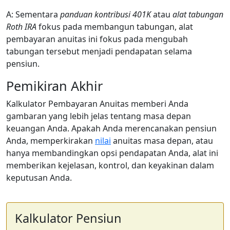
A: Sementara
panduan kontribusi 401K
atau
alat tabungan
Roth IRA
fokus pada membangun tabungan, alat
pembayaran anuitas ini fokus pada mengubah
tabungan tersebut menjadi pendapatan selama
pensiun.
Pemikiran Akhir
Kalkulator Pembayaran Anuitas memberi Anda
gambaran yang lebih jelas tentang masa depan
keuangan Anda. Apakah Anda merencanakan pensiun
Anda, memperkirakan
nilai
anuitas masa depan, atau
hanya membandingkan opsi pendapatan Anda, alat ini
memberikan kejelasan, kontrol, dan keyakinan dalam
keputusan Anda.
Kalkulator Pensiun