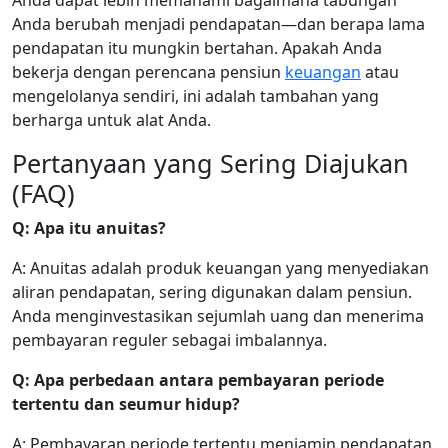
Anda dapat lebih memahami bagaimana tabungan
Anda berubah menjadi pendapatan—dan berapa lama
pendapatan itu mungkin bertahan. Apakah Anda
bekerja dengan perencana pensiun
keuangan
atau
mengelolanya sendiri, ini adalah tambahan yang
berharga untuk alat Anda.
Pertanyaan yang Sering Diajukan
(FAQ)
Q: Apa itu anuitas?
A: Anuitas adalah produk keuangan yang menyediakan
aliran pendapatan, sering digunakan dalam pensiun.
Anda menginvestasikan sejumlah uang dan menerima
pembayaran reguler sebagai imbalannya.
Q: Apa perbedaan antara pembayaran periode
tertentu dan seumur hidup?
A: Pembayaran periode tertentu menjamin pendapatan