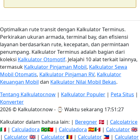
Optimalkan rute transit dengan Kalkulator Terminus.
Perkirakan ukuran armada, terminal bay, dan efisiensi
layanan berdasarkan rute, kecepatan, dan permintaan
penumpang. Kalkulator Terminus adalah bagian dari
koleksi
Kalkulator Otomotif
. Jelajahi 10 alat terkait lainnya,
termasuk
Kalkulator Pinjaman Mobil
,
Kalkulator Sewa
Mobil Otomatis
,
Kalkulator Pinjaman RV
,
Kalkulator
Keuangan Mobil
dan
Kalkulator Nilai Mobil Bekas
.
Tentang Kalkulator.now
|
Kalkulator Populer
|
Peta Situs
|
Konverter
2026 © Kalkulator.now - ⌚
Waktu sekarang 17:51:28
Kalkulator dalam bahasa lain: |
Beregner
🇩🇰 |
Calcolatrice
🇮🇹 |
Calculadora
🇧🇷🇵🇹 |
Calculadora
🇪🇸🇲🇽 |
Calculator
🇬🇧
|
Calculator
🇬🇧 |
Calculator
🇷🇴 |
Calculator
🇵🇭 |
Calculator