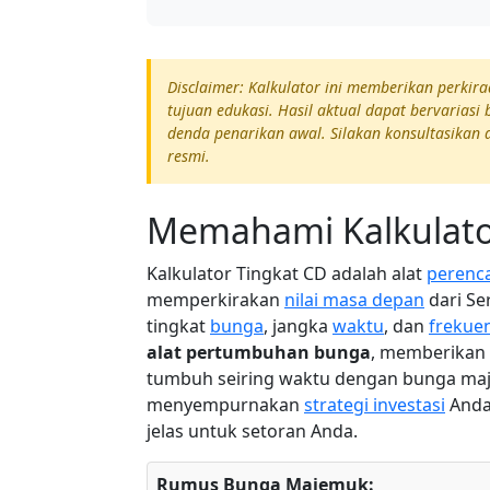
Disclaimer: Kalkulator ini memberikan perki
tujuan edukasi. Hasil aktual dapat bervarias
denda penarikan awal. Silakan konsultasikan
resmi.
Memahami Kalkulato
Kalkulator Tingkat CD adalah alat
perenc
memperkirakan
nilai masa depan
dari Se
tingkat
bunga
, jangka
waktu
, dan
frekuen
alat pertumbuhan bunga
, memberikan
tumbuh seiring waktu dengan bunga maj
menyempurnakan
strategi investasi
Anda,
jelas untuk setoran Anda.
Rumus Bunga Majemuk: