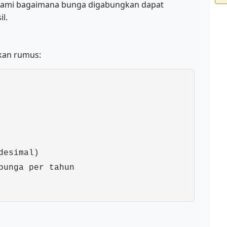
hami bagaimana bunga digabungkan dapat
l.
kan rumus:
desimal)
bunga per tahun