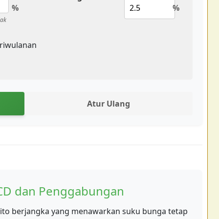
%
%
jak
triwulanan
Atur Ulang
CD dan Penggabungan
osito berjangka yang menawarkan suku bunga tetap