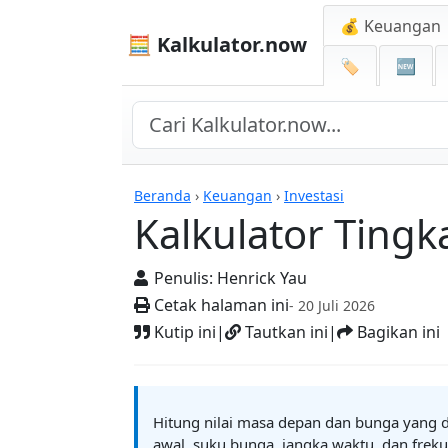
💰 Keuangan
🧮 Kalkulator.now
🏷️
🆕
Kalkulator-kalkulator
Beranda
›
Keuangan
›
Investasi
Kalkulator Tingk
Penulis:
Henrick Yau
Cetak halaman ini
- 20 Juli 2026
Kutip ini
|
Tautkan ini
|
Bagikan ini
Hitung nilai masa depan dan bunga yang d
awal, suku bunga, jangka waktu, dan fre