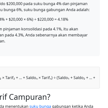
aldo $200,000 pada suku bunga 4% dan pinjaman
ku bunga 6%, suku bunga gabungan Anda adalah:
% + $20,000 × 6%) ÷ $220,000 = 4.18%
an pinjaman konsolidasi pada 4.1%, itu akan
kan pada 4.3%, Anda sebenarnya akan membayar
an.
 Tarif₂ + ... + Saldoₙ × Tarifₙ) ÷ (Saldo₁ + Saldo₂ + ... +
arif Campuran?
nda menentukan
suku bunga
gabungan ketika Anda