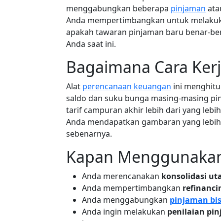
menggabungkan beberapa
pinjaman
atau
Anda mempertimbangkan untuk melakuka
apakah tawaran pinjaman baru benar-b
Anda saat ini.
Bagaimana Cara Ker
Alat
perencanaan keuangan
ini menghit
saldo dan suku bunga masing-masing pi
tarif campuran akhir lebih dari yang leb
Anda mendapatkan gambaran yang lebih 
sebenarnya.
Kapan Menggunakan 
Anda merencanakan
konsolidasi ut
Anda mempertimbangkan
refinanc
Anda menggabungkan
pinjaman bis
Anda ingin melakukan
penilaian pi