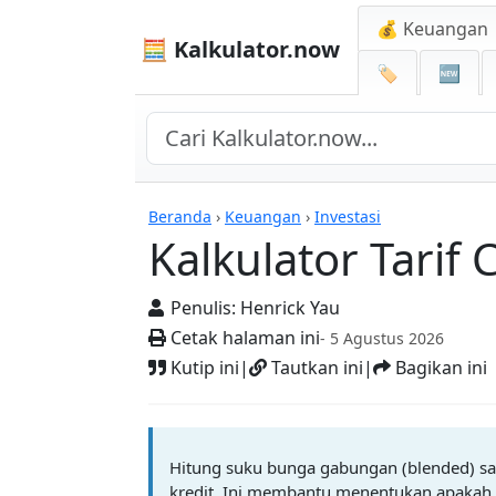
💰 Keuangan
🧮 Kalkulator.now
🏷️
🆕
Kalkulator-kalkulator
Beranda
›
Keuangan
›
Investasi
Kalkulator Tarif
Penulis:
Henrick Yau
Cetak halaman ini
- 5 Agustus 2026
Kutip ini
|
Tautkan ini
|
Bagikan ini
Hitung suku bunga gabungan (blended) sa
kredit. Ini membantu menentukan apakah 