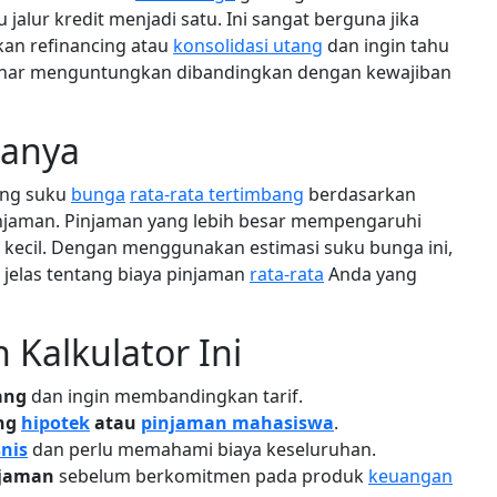
 jalur kredit menjadi satu. Ini sangat berguna jika
n refinancing atau
konsolidasi utang
dan ingin tahu
enar menguntungkan dibandingkan dengan kewajiban
janya
ung suku
bunga
rata-rata tertimbang
berdasarkan
njaman. Pinjaman yang lebih besar mempengaruhi
ih kecil. Dengan menggunakan estimasi suku bunga ini,
jelas tentang biaya pinjaman
rata-rata
Anda yang
Kalkulator Ini
ang
dan ingin membandingkan tarif.
ing
hipotek
atau
pinjaman mahasiswa
.
nis
dan perlu memahami biaya keseluruhan.
njaman
sebelum berkomitmen pada produk
keuangan