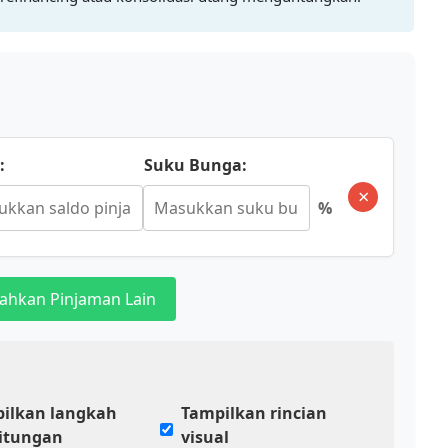
:
Suku Bunga:
×
%
ahkan Pinjaman Lain
ilkan langkah
Tampilkan rincian
itungan
visual