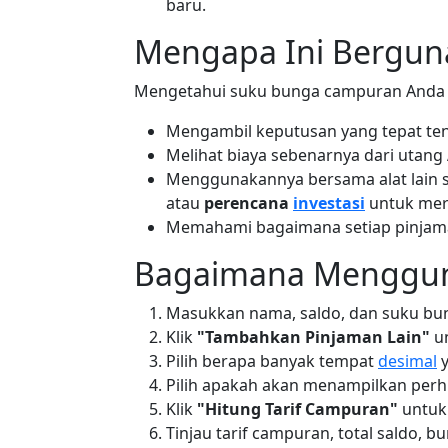
baru.
Mengapa Ini Bergun
Mengetahui suku bunga campuran Anda
Mengambil keputusan yang tepat tent
Melihat biaya sebenarnya dari utang A
Menggunakannya bersama alat lain 
atau
perencana
investasi
untuk mer
Memahami bagaimana setiap pinjaman
Bagaimana Menggun
Masukkan nama, saldo, dan suku bun
Klik
"Tambahkan Pinjaman Lain"
un
Pilih berapa banyak tempat
desimal
y
Pilih apakah akan menampilkan per
Klik
"Hitung Tarif Campuran"
untuk
Tinjau tarif campuran, total saldo, 