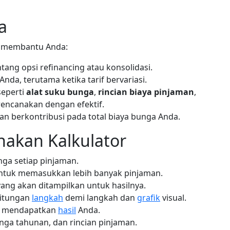
a
 membantu Anda:
ang opsi refinancing atau konsolidasi.
nda, terutama ketika tarif bervariasi.
seperti
alat suku bunga
,
rincian biaya pinjaman
,
encanakan dengan efektif.
 berkontribusi pada total biaya bunga Anda.
akan Kalkulator
ga setiap pinjaman.
tuk memasukkan lebih banyak pinjaman.
ang akan ditampilkan untuk hasilnya.
hitungan
langkah
demi langkah dan
grafik
visual.
 mendapatkan
hasil
Anda.
bunga tahunan, dan rincian pinjaman.