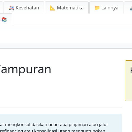
🚑 Kesehatan
📐 Matematika
📁 Lainnya

📚
 Campuran
at mengkonsolidasikan beberapa pinjaman atau jalur
refinancing atau konsolidasi utang menguntungkan.