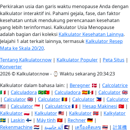
Perkirakan usia dan garis waktu menopause Anda dengan
kalkulator interaktif ini. Pahami gejala, fase, dan faktor
kesehatan untuk mendukung perencanaan kesehatan
yang lebih terinformasi. Kalkulator Usia Menopause
adalah bagian dari koleksi
Kalkulator Kesehatan Lainnya
.
Jelajahi 1 alat terkait lainnya, termasuk
Kalkulator Resep
Mata ke Skala 20/20
.
Tentang Kalkulator.now
|
Kalkulator Populer
|
Peta Situs
|
Konverter
2026 © Kalkulator.now - ⌚
Waktu sekarang 20:34:24
Kalkulator dalam bahasa lain: |
Beregner
🇩🇰 |
Calcolatrice
🇮🇹 |
Calculadora
🇧🇷🇵🇹 |
Calculadora
🇪🇸🇲🇽 |
Calculator
🇬🇧
|
Calculator
🇬🇧 |
Calculator
🇷🇴 |
Calculator
🇵🇭 |
Calculator
🇺🇸 |
Calculator
🇸🇬 |
Calculatrice
🇫🇷 |
Hesap Makinesi
🇹🇷 |
Kalkulator
🇵🇱 |
Kalkulator
🇲🇾 |
Kalkulator
🇳🇴 |
Kalkylator
🇸🇪 |
Laskin
🇫🇮 |
Máy tính
🇻🇳 |
Rechner
🇩🇪 |
Rekenmachine
🇳🇱 |
آلة حاسبة
🇸🇦 |
เครื่องคิดเลข
🇹🇭 |
計算機