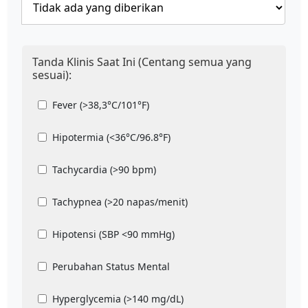
Tanda Klinis Saat Ini (Centang semua yang
sesuai):
Fever (>38,3°C/101°F)
Hipotermia (<36°C/96.8°F)
Tachycardia (>90 bpm)
Tachypnea (>20 napas/menit)
Hipotensi (SBP <90 mmHg)
Perubahan Status Mental
Hyperglycemia (>140 mg/dL)