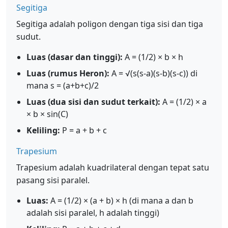
Segitiga
Segitiga adalah poligon dengan tiga sisi dan tiga
sudut.
Luas (dasar dan tinggi):
A = (1/2) × b × h
Luas (rumus Heron):
A = √(s(s-a)(s-b)(s-c)) di
mana s = (a+b+c)/2
Luas (dua sisi dan sudut terkait):
A = (1/2) × a
× b × sin(C)
Keliling:
P = a + b + c
Trapesium
Trapesium adalah kuadrilateral dengan tepat satu
pasang sisi paralel.
Luas:
A = (1/2) × (a + b) × h (di mana a dan b
adalah sisi paralel, h adalah tinggi)