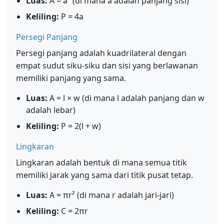
Luas:
A = a² (di mana a adalah panjang sisi)
Keliling:
P = 4a
Persegi Panjang
Persegi panjang adalah kuadrilateral dengan
empat sudut siku-siku dan sisi yang berlawanan
memiliki panjang yang sama.
Luas:
A = l × w (di mana l adalah panjang dan w
adalah lebar)
Keliling:
P = 2(l + w)
Lingkaran
Lingkaran adalah bentuk di mana semua titik
memiliki jarak yang sama dari titik pusat tetap.
Luas:
A = πr² (di mana r adalah jari-jari)
Keliling:
C = 2πr