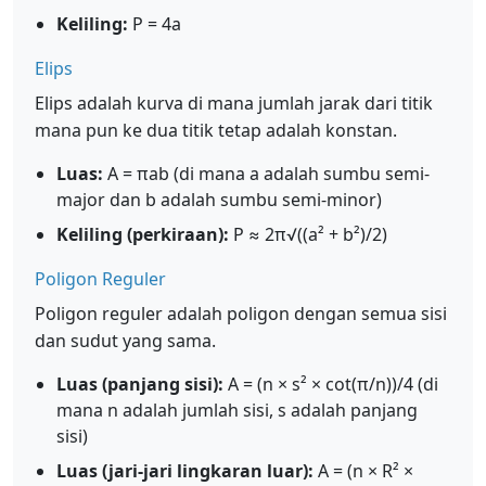
Keliling:
P = 4a
Elips
Elips adalah kurva di mana jumlah jarak dari titik
mana pun ke dua titik tetap adalah konstan.
Luas:
A = πab (di mana a adalah sumbu semi-
major dan b adalah sumbu semi-minor)
Keliling (perkiraan):
P ≈ 2π√((a² + b²)/2)
Poligon Reguler
Poligon reguler adalah poligon dengan semua sisi
dan sudut yang sama.
Luas (panjang sisi):
A = (n × s² × cot(π/n))/4 (di
mana n adalah jumlah sisi, s adalah panjang
sisi)
Luas (jari-jari lingkaran luar):
A = (n × R² ×