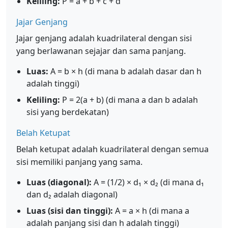
Keliling:
P = a + b + c + d
Jajar Genjang
Jajar genjang adalah kuadrilateral dengan sisi
yang berlawanan sejajar dan sama panjang.
Luas:
A = b × h (di mana b adalah dasar dan h
adalah tinggi)
Keliling:
P = 2(a + b) (di mana a dan b adalah
sisi yang berdekatan)
Belah Ketupat
Belah ketupat adalah kuadrilateral dengan semua
sisi memiliki panjang yang sama.
Luas (diagonal):
A = (1/2) × d₁ × d₂ (di mana d₁
dan d₂ adalah diagonal)
Luas (sisi dan tinggi):
A = a × h (di mana a
adalah panjang sisi dan h adalah tinggi)