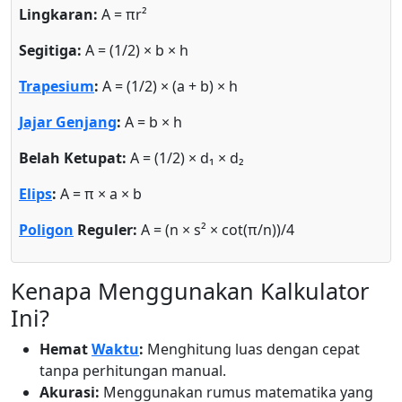
Lingkaran:
A = πr²
Segitiga:
A = (1/2) × b × h
Trapesium
:
A = (1/2) × (a + b) × h
Jajar Genjang
:
A = b × h
Belah Ketupat:
A = (1/2) × d₁ × d₂
Elips
:
A = π × a × b
Poligon
Reguler:
A = (n × s² × cot(π/n))/4
Kenapa Menggunakan Kalkulator
Ini?
Hemat
Waktu
:
Menghitung luas dengan cepat
tanpa perhitungan manual.
Akurasi:
Menggunakan rumus matematika yang