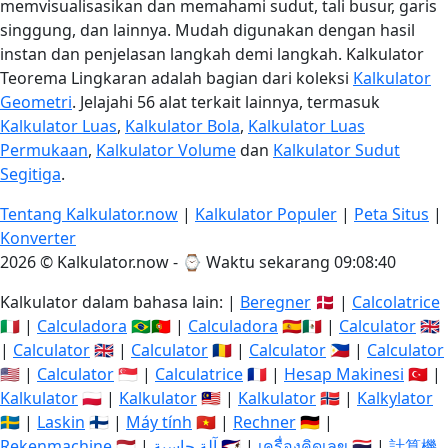
memvisualisasikan dan memahami sudut, tali busur, garis
singgung, dan lainnya. Mudah digunakan dengan hasil
instan dan penjelasan langkah demi langkah. Kalkulator
Teorema Lingkaran adalah bagian dari koleksi
Kalkulator
Geometri
. Jelajahi 56 alat terkait lainnya, termasuk
Kalkulator Luas
,
Kalkulator Bola
,
Kalkulator Luas
Permukaan
,
Kalkulator Volume
dan
Kalkulator Sudut
Segitiga
.
Tentang Kalkulator.now
|
Kalkulator Populer
|
Peta Situs
|
Konverter
2026 © Kalkulator.now - ⌚
Waktu sekarang 09:08:40
Kalkulator dalam bahasa lain: |
Beregner
🇩🇰 |
Calcolatrice
🇮🇹 |
Calculadora
🇧🇷🇵🇹 |
Calculadora
🇪🇸🇲🇽 |
Calculator
🇬🇧
|
Calculator
🇬🇧 |
Calculator
🇷🇴 |
Calculator
🇵🇭 |
Calculator
🇺🇸 |
Calculator
🇸🇬 |
Calculatrice
🇫🇷 |
Hesap Makinesi
🇹🇷 |
Kalkulator
🇵🇱 |
Kalkulator
🇲🇾 |
Kalkulator
🇳🇴 |
Kalkylator
🇸🇪 |
Laskin
🇫🇮 |
Máy tính
🇻🇳 |
Rechner
🇩🇪 |
Rekenmachine
🇳🇱 |
آلة حاسبة
🇸🇦 |
เครื่องคิดเลข
🇹🇭 |
計算機