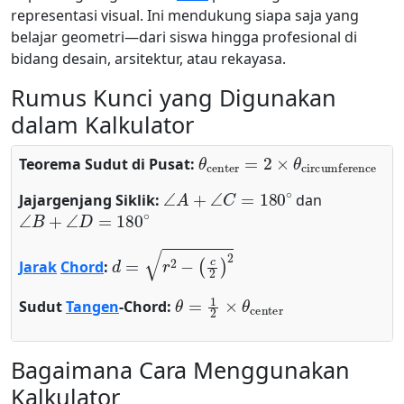
representasi visual. Ini mendukung siapa saja yang
belajar geometri—dari siswa hingga profesional di
bidang desain, arsitektur, atau rekayasa.
Rumus Kunci yang Digunakan
dalam Kalkulator
θ
center
=
2
×
θ
circumferen
Teorema Sudut di Pusat:
∠
A
+
∠
C
=
180
∘
Jajargenjang Siklik:
dan
∠
B
+
∠
D
=
180
∘
d
=
r
2
−
(
c
2
)
2
Jarak
Chord
:
θ
=
1
2
×
θ
center
Sudut
Tangen
-Chord:
Bagaimana Cara Menggunakan
Kalkulator