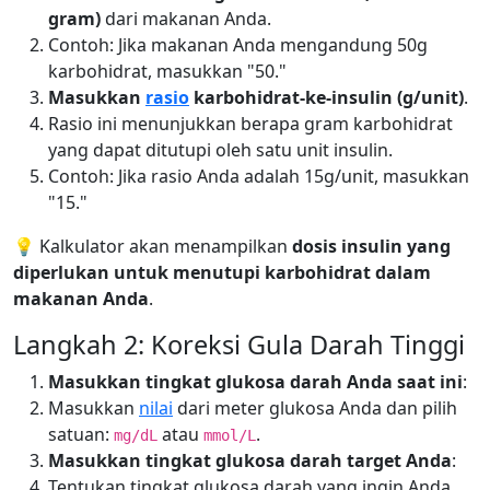
gram)
dari makanan Anda.
Contoh: Jika makanan Anda mengandung 50g
karbohidrat, masukkan "50."
Masukkan
rasio
karbohidrat-ke-insulin (g/unit)
.
Rasio ini menunjukkan berapa gram karbohidrat
yang dapat ditutupi oleh satu unit insulin.
Contoh: Jika rasio Anda adalah 15g/unit, masukkan
"15."
💡 Kalkulator akan menampilkan
dosis insulin yang
diperlukan untuk menutupi karbohidrat dalam
makanan Anda
.
Langkah 2: Koreksi Gula Darah Tinggi
Masukkan tingkat glukosa darah Anda saat ini
:
Masukkan
nilai
dari meter glukosa Anda dan pilih
satuan:
atau
.
mg/dL
mmol/L
Masukkan tingkat glukosa darah target Anda
:
Tentukan tingkat glukosa darah yang ingin Anda