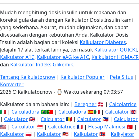
Mudah menghitung dosis insulin untuk makanan dan
koreksi gula darah dengan Kalkulator Dosis Insulin kami
yang sederhana. Akurat, mudah digunakan, dan dapat
disesuaikan dengan kebutuhan Anda. Kalkulator Dosis
Insulin adalah bagian dari koleksi
Kalkulator Diabetes
.
Jelajahi 17 alat terkait lainnya, termasuk
Kalkulator QUICKI
,
Kalkulator A1C
,
Kalkulator eAG ke A1C
,
Kalkulator HOMA-IR
dan
Kalkulator Indeks Glikemik
.
Tentang Kalkulator.now
|
Kalkulator Populer
|
Peta Situs
|
Konverter
2026 © Kalkulator.now - ⌚
Waktu sekarang 07:03:57
Kalkulator dalam bahasa lain: |
Beregner
🇩🇰 |
Calcolatrice
🇮🇹 |
Calculadora
🇧🇷🇵🇹 |
Calculadora
🇪🇸🇲🇽 |
Calculator
🇬🇧
|
Calculator
🇬🇧 |
Calculator
🇷🇴 |
Calculator
🇵🇭 |
Calculator
🇺🇸 |
Calculator
🇸🇬 |
Calculatrice
🇫🇷 |
Hesap Makinesi
🇹🇷 |
Kalkulator
🇵🇱 |
Kalkulator
🇲🇾 |
Kalkulator
🇳🇴 |
Kalkylator