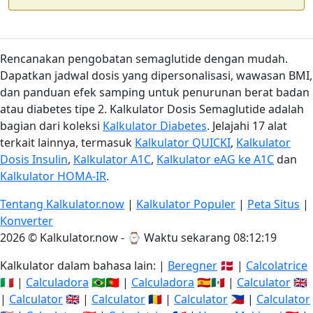
Rencanakan pengobatan semaglutide dengan mudah.
Dapatkan jadwal dosis yang dipersonalisasi, wawasan BMI,
dan panduan efek samping untuk penurunan berat badan
atau diabetes tipe 2. Kalkulator Dosis Semaglutide adalah
bagian dari koleksi
Kalkulator Diabetes
. Jelajahi 17 alat
terkait lainnya, termasuk
Kalkulator QUICKI
,
Kalkulator
Dosis Insulin
,
Kalkulator A1C
,
Kalkulator eAG ke A1C
dan
Kalkulator HOMA-IR
.
Tentang Kalkulator.now
|
Kalkulator Populer
|
Peta Situs
|
Konverter
2026 © Kalkulator.now - ⌚
Waktu sekarang 08:12:19
Kalkulator dalam bahasa lain: |
Beregner
🇩🇰 |
Calcolatrice
🇮🇹 |
Calculadora
🇧🇷🇵🇹 |
Calculadora
🇪🇸🇲🇽 |
Calculator
🇬🇧
|
Calculator
🇬🇧 |
Calculator
🇷🇴 |
Calculator
🇵🇭 |
Calculator