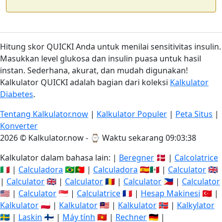
Hitung skor QUICKI Anda untuk menilai sensitivitas insulin.
Masukkan level glukosa dan insulin puasa untuk hasil
instan. Sederhana, akurat, dan mudah digunakan!
Kalkulator QUICKI adalah bagian dari koleksi
Kalkulator
Diabetes
.
Tentang Kalkulator.now
|
Kalkulator Populer
|
Peta Situs
|
Konverter
2026 © Kalkulator.now - ⌚
Waktu sekarang 09:03:38
Kalkulator dalam bahasa lain: |
Beregner
🇩🇰 |
Calcolatrice
🇮🇹 |
Calculadora
🇧🇷🇵🇹 |
Calculadora
🇪🇸🇲🇽 |
Calculator
🇬🇧
|
Calculator
🇬🇧 |
Calculator
🇷🇴 |
Calculator
🇵🇭 |
Calculator
🇺🇸 |
Calculator
🇸🇬 |
Calculatrice
🇫🇷 |
Hesap Makinesi
🇹🇷 |
Kalkulator
🇵🇱 |
Kalkulator
🇲🇾 |
Kalkulator
🇳🇴 |
Kalkylator
🇸🇪 |
Laskin
🇫🇮 |
Máy tính
🇻🇳 |
Rechner
🇩🇪 |