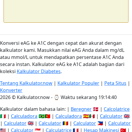
Konversi eAG ke A1C dengan cepat dan akurat dengan
kalkulator kami. Masukkan nilai eAG Anda dalam mg/dL
atau mmol/L untuk mendapatkan persentase A1C Anda
secara instan. Kalkulator eAG ke A1C adalah bagian dari
koleksi
Kalkulator Diabetes
.
Tentang Kalkulator.now
|
Kalkulator Populer
|
Peta Situs
|
Konverter
2026 © Kalkulator.now - ⌚
Waktu sekarang 19:14:40
Kalkulator dalam bahasa lain: |
Beregner
🇩🇰 |
Calcolatrice
🇮🇹 |
Calculadora
🇧🇷🇵🇹 |
Calculadora
🇪🇸🇲🇽 |
Calculator
🇬🇧
|
Calculator
🇬🇧 |
Calculator
🇷🇴 |
Calculator
🇵🇭 |
Calculator
🇺🇸 |
Calculator
🇸🇬 |
Calculatrice
🇫🇷 |
Hesap Makinesi
🇹🇷 |