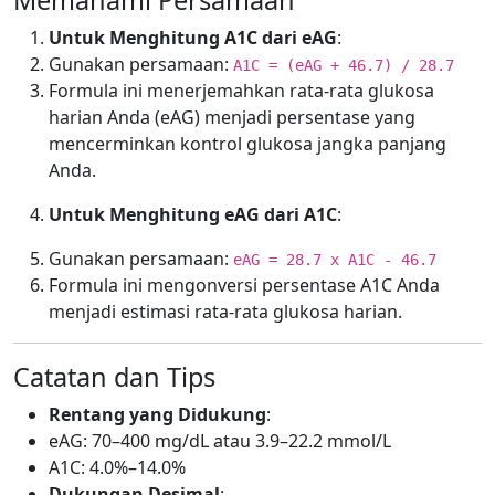
Memahami Persamaan
Untuk Menghitung A1C dari eAG
:
Gunakan persamaan:
A1C = (eAG + 46.7) / 28.7
Formula ini menerjemahkan rata-rata glukosa
harian Anda (eAG) menjadi persentase yang
mencerminkan kontrol glukosa jangka panjang
Anda.
Untuk Menghitung eAG dari A1C
:
Gunakan persamaan:
eAG = 28.7 x A1C - 46.7
Formula ini mengonversi persentase A1C Anda
menjadi estimasi rata-rata glukosa harian.
Catatan dan Tips
Rentang yang Didukung
:
eAG: 70–400 mg/dL atau 3.9–22.2 mmol/L
A1C: 4.0%–14.0%
Dukungan Desimal
: