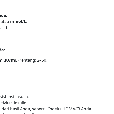
nda:
atau
mmol/L
.
alid:
da:
am
μU/mL
(rentang: 2–50).
stensi insulin.
vitas insulin.
as dari hasil Anda, seperti "Indeks HOMA-IR Anda