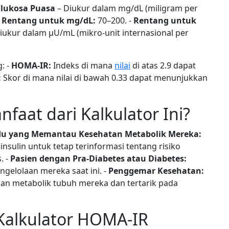
lukosa Puasa
– Diukur dalam mg/dL (miligram per
-
Rentang untuk mg/dL:
70–200. -
Rentang untuk
iukur dalam μU/mL (mikro-unit internasional per
: -
HOMA-IR:
Indeks di mana
nilai
di atas 2.9 dapat
:
Skor di mana nilai di bawah 0.33 dapat menunjukkan
faat dari Kalkulator Ini?
du yang Memantau Kesehatan Metabolik Mereka:
sulin untuk tetap terinformasi tentang risiko
. -
Pasien dengan Pra-Diabetes atau Diabetes:
ngelolaan mereka saat ini. -
Penggemar Kesehatan:
aan metabolik tubuh mereka dan tertarik pada
alkulator HOMA-IR