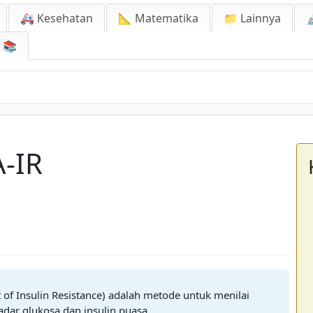
🚑 Kesehatan
📐 Matematika
📁 Lainnya

📚
-IR
f Insulin Resistance) adalah metode untuk menilai
 kadar glukosa dan insulin puasa.