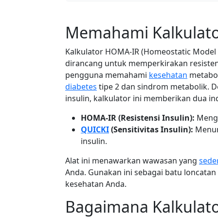
Memahami Kalkulat
Kalkulator HOMA-IR (Homeostatic Model A
dirancang untuk memperkirakan resiste
pengguna memahami
kesehatan
metaboli
diabetes
tipe 2 dan sindrom metabolik.
insulin, kalkulator ini memberikan dua in
HOMA-IR (Resistensi Insulin):
Mengu
QUICKI
(Sensitivitas Insulin):
Menun
insulin.
Alat ini menawarkan wawasan yang
sede
Anda. Gunakan ini sebagai batu loncata
kesehatan Anda.
Bagaimana Kalkulator