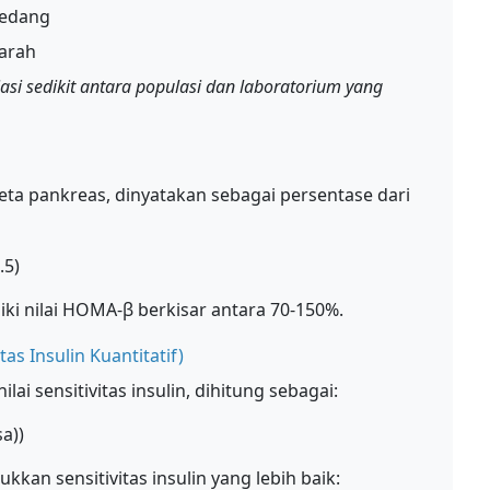
sedang
parah
iasi sedikit antara populasi dan laboratorium yang
ta pankreas, dinyatakan sebagai persentase dari
.5)
ki nilai HOMA-β berkisar antara 70-150%.
as Insulin Kuantitatif)
ai sensitivitas insulin, dihitung sebagai:
sa))
kkan sensitivitas insulin yang lebih baik: