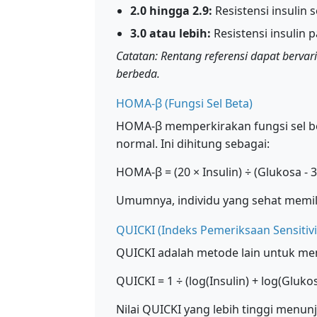
2.0 hingga 2.9:
Resistensi insulin 
3.0 atau lebih:
Resistensi insulin 
Catatan: Rentang referensi dapat bervar
berbeda.
HOMA-β (Fungsi Sel Beta)
HOMA-β memperkirakan fungsi sel be
normal. Ini dihitung sebagai:
HOMA-β = (20 × Insulin) ÷ (Glukosa - 3
Umumnya, individu yang sehat memili
QUICKI (Indeks Pemeriksaan Sensitivit
QUICKI adalah metode lain untuk menil
QUICKI = 1 ÷ (log(Insulin) + log(Gluko
Nilai QUICKI yang lebih tinggi menunju