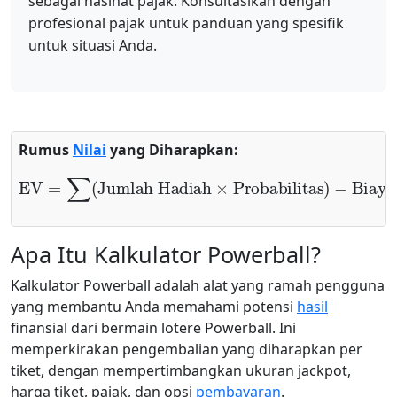
sebagai nasihat pajak. Konsultasikan dengan
profesional pajak untuk panduan yang spesifik
untuk situasi Anda.
Rumus
Nilai
yang Diharapkan:
EV
=
∑
(
Jumlah Hadiah
Biaya Tiket
×
Probabilitas
)
−
Apa Itu Kalkulator Powerball?
Kalkulator Powerball adalah alat yang ramah pengguna
yang membantu Anda memahami potensi
hasil
finansial dari bermain lotere Powerball. Ini
memperkirakan pengembalian yang diharapkan per
tiket, dengan mempertimbangkan ukuran jackpot,
harga tiket, pajak, dan opsi
pembayaran
.