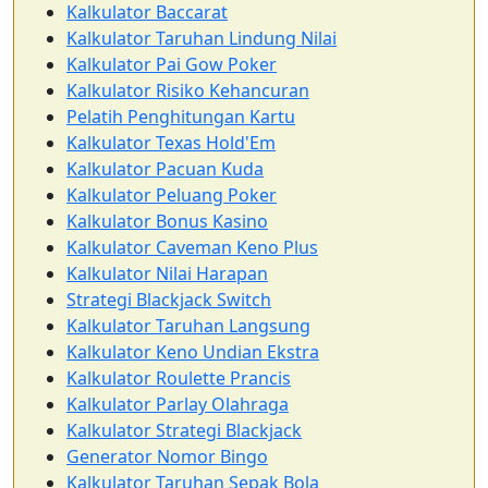
Kalkulator Baccarat
Kalkulator Taruhan Lindung Nilai
Kalkulator Pai Gow Poker
Kalkulator Risiko Kehancuran
Pelatih Penghitungan Kartu
Kalkulator Texas Hold'Em
Kalkulator Pacuan Kuda
Kalkulator Peluang Poker
Kalkulator Bonus Kasino
Kalkulator Caveman Keno Plus
Kalkulator Nilai Harapan
Strategi Blackjack Switch
Kalkulator Taruhan Langsung
Kalkulator Keno Undian Ekstra
Kalkulator Roulette Prancis
Kalkulator Parlay Olahraga
Kalkulator Strategi Blackjack
Generator Nomor Bingo
Kalkulator Taruhan Sepak Bola