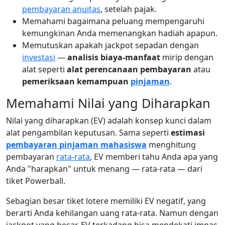
pembayaran anuitas
, setelah pajak.
Memahami bagaimana peluang mempengaruhi
kemungkinan Anda memenangkan hadiah apapun.
Memutuskan apakah jackpot sepadan dengan
investasi
—
analisis biaya-manfaat
mirip dengan
alat seperti
alat perencanaan pembayaran
atau
pemeriksaan kemampuan
pinjaman
.
Memahami Nilai yang Diharapkan
Nilai yang diharapkan (EV) adalah konsep kunci dalam
alat pengambilan keputusan. Sama seperti
estimasi
pembayaran pinjaman mahasiswa
menghitung
pembayaran
rata-rata
, EV memberi tahu Anda apa yang
Anda "harapkan" untuk menang — rata-rata — dari
tiket Powerball.
Sebagian besar tiket lotere memiliki EV negatif, yang
berarti Anda kehilangan uang rata-rata. Namun dengan