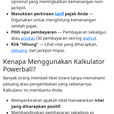
opsional yang meningkatkan kemenangan non-
jackpot.
Masukkan perkiraan
tarif
pajak Anda
—
Digunakan untuk menghitung kemenangan
setelah pajak.
Pilih opsi pembayaran
— Pembayaran sekaligus
atau
anuitas
(30 pembayaran seiring
waktu
).
Klik "Hitung"
— Lihat nilai yang diharapkan,
peluang
, dan jackpot impas.
Kenapa Menggunakan Kalkulator
Powerball?
Banyak orang membeli tiket lotere tanpa memahami
peluang atau pengembalian yang sebenarnya.
Kalkulator ini membantu Anda:
Memperkirakan apakah tiket menawarkan
nilai
yang diharapkan positif
.
Membandingkan pembayaran sekaligus vs