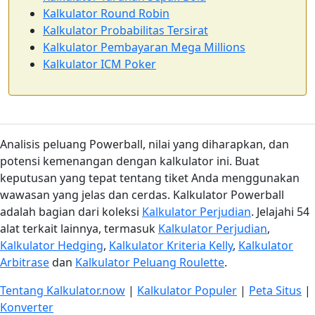
Kalkulator Round Robin
Kalkulator Probabilitas Tersirat
Kalkulator Pembayaran Mega Millions
Kalkulator ICM Poker
Analisis peluang Powerball, nilai yang diharapkan, dan
potensi kemenangan dengan kalkulator ini. Buat
keputusan yang tepat tentang tiket Anda menggunakan
wawasan yang jelas dan cerdas. Kalkulator Powerball
adalah bagian dari koleksi
Kalkulator Perjudian
. Jelajahi 54
alat terkait lainnya, termasuk
Kalkulator Perjudian
,
Kalkulator Hedging
,
Kalkulator Kriteria Kelly
,
Kalkulator
Arbitrase
dan
Kalkulator Peluang Roulette
.
Tentang Kalkulator.now
|
Kalkulator Populer
|
Peta Situs
|
Konverter