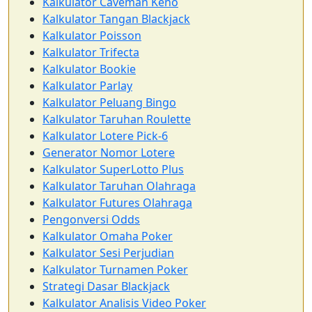
Kalkulator Caveman Keno
Kalkulator Tangan Blackjack
Kalkulator Poisson
Kalkulator Trifecta
Kalkulator Bookie
Kalkulator Parlay
Kalkulator Peluang Bingo
Kalkulator Taruhan Roulette
Kalkulator Lotere Pick-6
Generator Nomor Lotere
Kalkulator SuperLotto Plus
Kalkulator Taruhan Olahraga
Kalkulator Futures Olahraga
Pengonversi Odds
Kalkulator Omaha Poker
Kalkulator Sesi Perjudian
Kalkulator Turnamen Poker
Strategi Dasar Blackjack
Kalkulator Analisis Video Poker