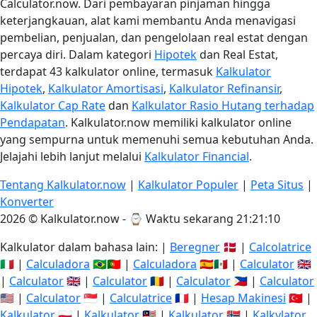
Calculator.now. Dari pembayaran pinjaman hingga
keterjangkauan, alat kami membantu Anda menavigasi
pembelian, penjualan, dan pengelolaan real estat dengan
percaya diri. Dalam kategori
Hipotek
dan Real Estat,
terdapat 43 kalkulator online, termasuk
Kalkulator
Hipotek
,
Kalkulator Amortisasi
,
Kalkulator Refinansir
,
Kalkulator Cap Rate
dan
Kalkulator Rasio Hutang terhadap
Pendapatan
. Kalkulator.now memiliki kalkulator online
yang sempurna untuk memenuhi semua kebutuhan Anda.
Jelajahi lebih lanjut melalui
Kalkulator Financial
.
Tentang Kalkulator.now
|
Kalkulator Populer
|
Peta Situs
|
Konverter
2026 © Kalkulator.now - ⌚
Waktu sekarang 21:21:10
Kalkulator dalam bahasa lain: |
Beregner
🇩🇰 |
Calcolatrice
🇮🇹 |
Calculadora
🇧🇷🇵🇹 |
Calculadora
🇪🇸🇲🇽 |
Calculator
🇬🇧
|
Calculator
🇬🇧 |
Calculator
🇷🇴 |
Calculator
🇵🇭 |
Calculator
🇺🇸 |
Calculator
🇸🇬 |
Calculatrice
🇫🇷 |
Hesap Makinesi
🇹🇷 |
Kalkulator
🇵🇱 |
Kalkulator
🇲🇾 |
Kalkulator
🇳🇴 |
Kalkylator