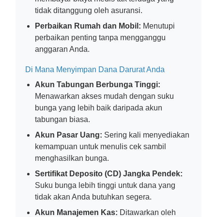
tidak ditanggung oleh asuransi.
Perbaikan Rumah dan Mobil:
Menutupi
perbaikan penting tanpa mengganggu
anggaran Anda.
Di Mana Menyimpan Dana Darurat Anda
Akun Tabungan Berbunga Tinggi:
Menawarkan akses mudah dengan suku
bunga yang lebih baik daripada akun
tabungan biasa.
Akun Pasar Uang:
Sering kali menyediakan
kemampuan untuk menulis cek sambil
menghasilkan bunga.
Sertifikat Deposito (CD) Jangka Pendek:
Suku bunga lebih tinggi untuk dana yang
tidak akan Anda butuhkan segera.
Akun Manajemen Kas:
Ditawarkan oleh