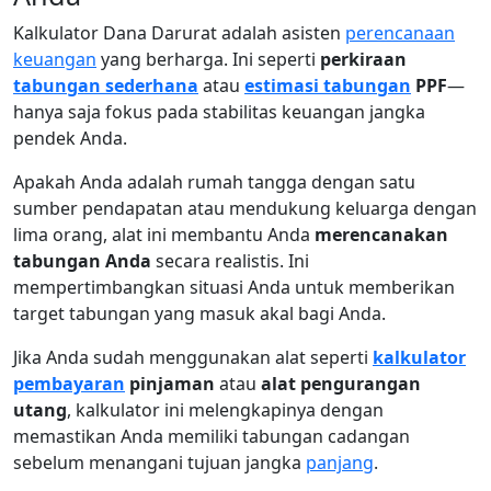
Kalkulator Dana Darurat adalah asisten
perencanaan
keuangan
yang berharga. Ini seperti
perkiraan
tabungan sederhana
atau
estimasi tabungan
PPF
—
hanya saja fokus pada stabilitas keuangan jangka
pendek Anda.
Apakah Anda adalah rumah tangga dengan satu
sumber pendapatan atau mendukung keluarga dengan
lima orang, alat ini membantu Anda
merencanakan
tabungan Anda
secara realistis. Ini
mempertimbangkan situasi Anda untuk memberikan
target tabungan yang masuk akal bagi Anda.
Jika Anda sudah menggunakan alat seperti
kalkulator
pembayaran
pinjaman
atau
alat pengurangan
utang
, kalkulator ini melengkapinya dengan
memastikan Anda memiliki tabungan cadangan
sebelum menangani tujuan jangka
panjang
.