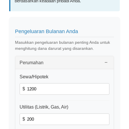
berdasarkan keadaan pribadi Anda.
Pengeluaran Bulanan Anda
Masukkan pengeluaran bulanan penting Anda untuk
menghitung dana darurat yang disarankan.
−
Perumahan
Sewa/Hipotek
$
Utilitas (Listrik, Gas, Air)
$