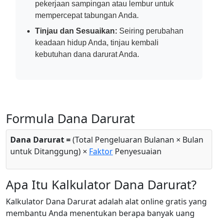
pekerjaan sampingan atau lembur untuk
mempercepat tabungan Anda.
Tinjau dan Sesuaikan:
Seiring perubahan
keadaan hidup Anda, tinjau kembali
kebutuhan dana darurat Anda.
Formula Dana Darurat
Dana Darurat =
(Total Pengeluaran Bulanan × Bulan
untuk Ditanggung) ×
Faktor
Penyesuaian
Apa Itu Kalkulator Dana Darurat?
Kalkulator Dana Darurat adalah alat online gratis yang
membantu Anda menentukan berapa banyak uang