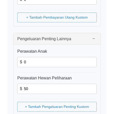
+ Tambah Pembayaran Utang Kustom
−
Pengeluaran Penting Lainnya
Perawatan Anak
$
Perawatan Hewan Peliharaan
$
+ Tambah Pengeluaran Penting Kustom