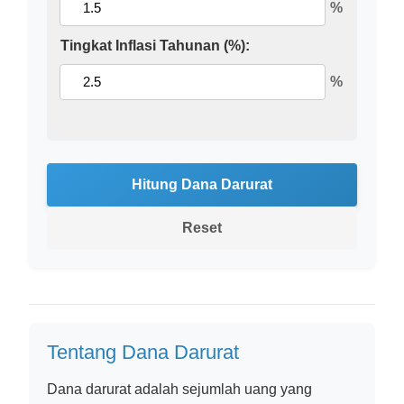
%
Tingkat Inflasi Tahunan (%):
%
Hitung Dana Darurat
Reset
Tentang Dana Darurat
Dana darurat adalah sejumlah uang yang