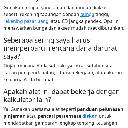
Gunakan tempat yang aman dan mudah diakses
seperti rekening tabungan dengan
bunga
tinggi,
rekening pasar uang
, atau CD jangka pendek. Opsi ini
menawarkan bunga dan akses mudah saat dibutuhkan.
Seberapa sering saya harus
memperbarui rencana dana darurat
saya?
Tinjau rencana Anda setidaknya sekali setahun atau
kapan pun pendapatan, situasi pekerjaan, atau ukuran
keluarga Anda berubah.
Apakah alat ini dapat bekerja dengan
kalkulator lain?
Ya! Gunakan bersama alat seperti
panduan pelunasan
pinjaman
atau
pencari persentase
diskon
untuk
mendapatkan gambaran lengkap tentang keuangan