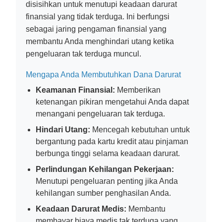
disisihkan untuk menutupi keadaan darurat
finansial yang tidak terduga. Ini berfungsi
sebagai jaring pengaman finansial yang
membantu Anda menghindari utang ketika
pengeluaran tak terduga muncul.
Mengapa Anda Membutuhkan Dana Darurat
Keamanan Finansial:
Memberikan
ketenangan pikiran mengetahui Anda dapat
menangani pengeluaran tak terduga.
Hindari Utang:
Mencegah kebutuhan untuk
bergantung pada kartu kredit atau pinjaman
berbunga tinggi selama keadaan darurat.
Perlindungan Kehilangan Pekerjaan:
Menutupi pengeluaran penting jika Anda
kehilangan sumber penghasilan Anda.
Keadaan Darurat Medis:
Membantu
membayar biaya medis tak terduga yang