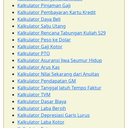
Kalkulator Pinjaman Gaji
Kalkulator Pembayaran Kartu Kredit
Kalkulator Daya Beli
Kalkulator Salju Utang
Kalkulator Rencana Tabungan Kuliah 529
Kalkulator Peso ke Dolar
Kalkulator Gaji Kotor
Kalkulator PTO
Kalkulator Asuransi Jiwa Seumur Hidup
Kalkulator Arus Kas
Kalkulator Nilai Sekarang dari Anuitas
Kalkulator Pendapatan GM
Kalkulator Tanggal Jatuh Tempo Faktur
Kalkulator TVM
Kalkulator Dasar Biaya
Kalkulator Laba Bersih
Kalkulator Depresiasi Garis Lurus
Kalkulator Laba Kotor