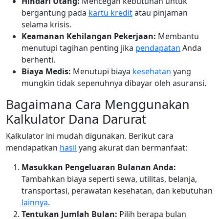
Hindari Utang:
Mencegah kebutuhan untuk
bergantung pada
kartu kredit
atau pinjaman
selama krisis.
Keamanan Kehilangan Pekerjaan:
Membantu
menutupi tagihan penting jika
pendapatan
Anda
berhenti.
Biaya Medis:
Menutupi biaya
kesehatan
yang
mungkin tidak sepenuhnya dibayar oleh asuransi.
Bagaimana Cara Menggunakan
Kalkulator Dana Darurat
Kalkulator ini mudah digunakan. Berikut cara
mendapatkan
hasil
yang akurat dan bermanfaat:
Masukkan Pengeluaran Bulanan Anda:
Tambahkan biaya seperti sewa, utilitas, belanja,
transportasi, perawatan kesehatan, dan kebutuhan
lainnya
.
Tentukan Jumlah Bulan:
Pilih berapa bulan