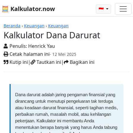
🧮 Kalkulator.now
🇮🇩
Kalkulator-kalkulator
Beranda
›
Keuangan
›
Keuangan
Kalkulator Dana Darurat
Penulis:
Henrick Yau
Cetak halaman ini
- 12 Mei 2025
Kutip ini
|
Tautkan ini
|
Bagikan ini
Dana darurat adalah jaring pengaman finansial yang
dirancang untuk menutupi pengeluaran tak terduga
atau keadaan darurat finansial, seperti tagihan medis,
perbaikan rumah, masalah mobil, atau kehilangan
pekerjaan. Kalkulator ini membantu Anda
menentukan berapa banyak yang harus Anda tabung